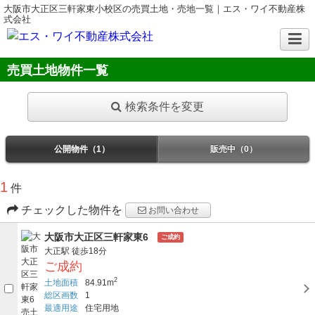
大阪市大正区三軒家東小校区の売買土地・売地一覧｜エス・ワイ不動産株
式会社
売買土地物件一覧
検索条件を変更
公開物件（1）
販売中（0）
1
件
チェックした物件を
お問い合わせ
大阪市大正区三軒家東6
ご成約
大正駅
徒歩18分
ご成約
2
土地面積
84.91m
総区画数
1
最適用途
住宅用地