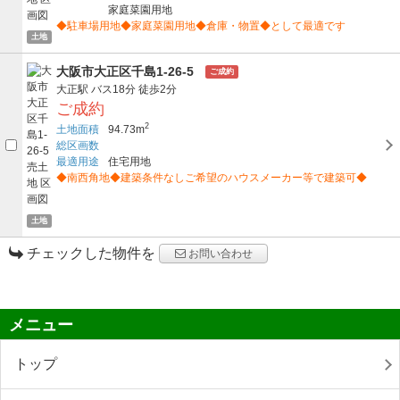
家庭菜園用地
◆駐車場用地◆家庭菜園用地◆倉庫・物置◆として最適です
土地
大阪市大正区千島1-26-5
ご成約
大正駅
バス18分
徒歩2分
ご成約
2
土地面積
94.73m
総区画数
最適用途
住宅用地
◆南西角地◆建築条件なしご希望のハウスメーカー等で建築可◆
土地
チェックした物件を
お問い合わせ
メニュー
トップ