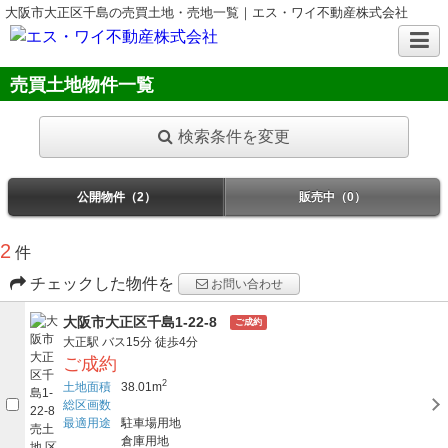
大阪市大正区千島の売買土地・売地一覧｜エス・ワイ不動産株式会社
売買土地物件一覧
検索条件を変更
公開物件（2）
販売中（0）
2
件
チェックした物件を
お問い合わせ
大阪市大正区千島1-22-8
ご成約
大正駅
バス15分
徒歩4分
ご成約
2
土地面積
38.01m
総区画数
最適用途
駐車場用地
倉庫用地