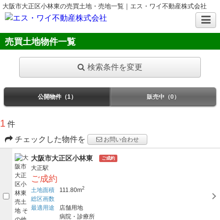
大阪市大正区小林東の売買土地・売地一覧｜エス・ワイ不動産株式会社
売買土地物件一覧
検索条件を変更
公開物件（1）
販売中（0）
1
件
チェックした物件を
お問い合わせ
大阪市大正区小林東
ご成約
大正駅
ご成約
2
土地面積
111.80m
総区画数
最適用途
店舗用地
病院・診療所