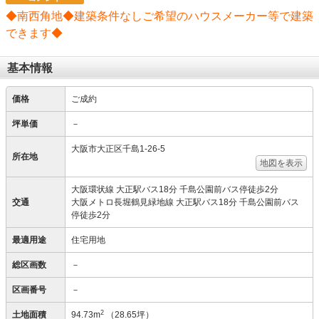
◆南西角地◆建築条件なしご希望のハウスメーカー等で建築
できます◆
基本情報
価格
ご成約
坪単価
－
大阪市大正区千島1-26-5
所在地
地図を表示
大阪環状線 大正駅バス18分 千島公園前バス停徒歩2分
交通
大阪メトロ長堀鶴見緑地線 大正駅バス18分 千島公園前バス
停徒歩2分
最適用途
住宅用地
総区画数
－
区画番号
－
2
土地面積
94.73m
（28.65坪）