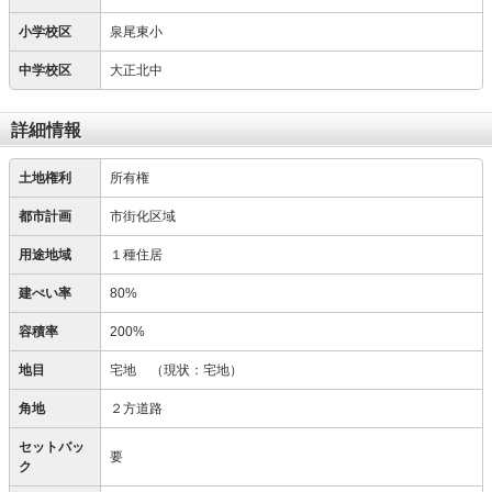
小学校区
泉尾東小
中学校区
大正北中
詳細情報
土地権利
所有権
都市計画
市街化区域
用途地域
１種住居
建ぺい率
80%
容積率
200%
地目
宅地
（現状：宅地）
角地
２方道路
セットバッ
要
ク