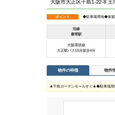
大阪市大正区千島1-22-8 土
ポイント
◆駐車場用地◆家庭
沿線
最寄駅
大阪環状線
大正駅バス15分徒歩4分
物件の特徴
物件
★千島ガーデンモールすぐ★◆駐車場用