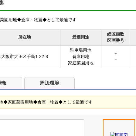
地
菜園用地◆倉庫・物置◆として最適です
総区画数
所在地
最適用途
区画番号
駐車場用地
－
大阪市大正区千島1-22-8
倉庫用地
－
家庭菜園用地
情報
周辺環境
地◆家庭菜園用地◆倉庫・物置◆として最適です