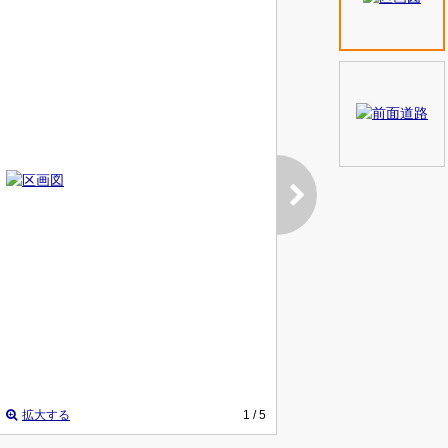
拡大する
1
/ 5