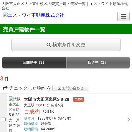
大阪市大正区大正東中校区の売買戸建・売家一覧｜エス・ワイ不動産株式
会社
売買戸建物件一覧
検索条件を変更
公開物件（3）
販売中（2）
3
件
チェックした物件を
お問い合わせ
大阪市大正区泉尾5-8-28
ご成約
大正駅
バス15分
徒歩5分
ご成約
/ 3DK
築年月
1983年07月
(築43年)
建物構造
鉄骨造
2
建物面積
64.26m