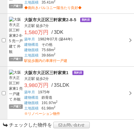
2
土地面積
35.41m
一戸建て
◆南向きバルコニー陽当たり良好◆
大阪市大正区三軒家東2-8-5
契約済
大正駅
徒歩7分
1,580万円
/ 3DK
築年月
1982年07月
(築44年)
建物構造
その他
2
建物面積
75.68m
2
土地面積
39.66m
一戸建て
駅徒歩圏内の車庫付一戸建
大阪市大正区三軒家東1
契約済
大正駅
徒歩2分
3,980万円
/ 3SLDK
築年月
1975年
建物構造
鉄骨造
2
建物面積
191.97m
一戸建て
2
土地面積
61.98m
※リノベーション物件
チェックした物件を
お問い合わせ