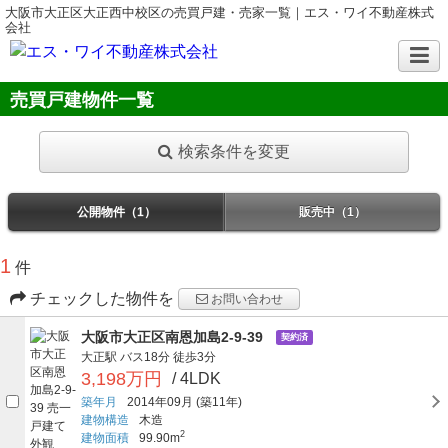
大阪市大正区大正西中校区の売買戸建・売家一覧｜エス・ワイ不動産株式
会社
売買戸建物件一覧
検索条件を変更
公開物件（1）
販売中（1）
1
件
チェックした物件を
お問い合わせ
大阪市大正区南恩加島2-9-39
契約済
大正駅
バス18分
徒歩3分
3,198万円
/ 4LDK
築年月
2014年09月
(築11年)
建物構造
木造
2
建物面積
99.90m