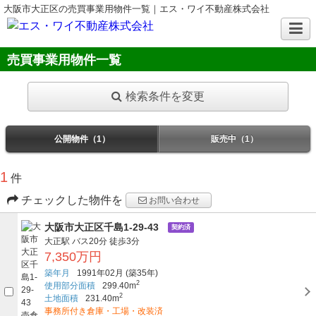
大阪市大正区の売買事業用物件一覧｜エス・ワイ不動産株式会社
売買事業用物件一覧
検索条件を変更
公開物件（1）
販売中（1）
1
件
チェックした物件を
お問い合わせ
大阪市大正区千島1-29-43
契約済
大正駅
バス20分
徒歩3分
7,350万円
築年月
1991年02月
(築35年)
2
使用部分面積
299.40m
2
土地面積
231.40m
事務所付き倉庫・工場・改装済