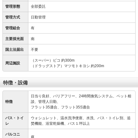
管理形態
全部委託
管理方式
日勤管理
管理組合
有
主要採光面
南
国土法届出
不要
（スーパー）ピコ 約300m
周辺施設
（ドラッグストア）マツモトキヨシ 約200m
特徴・設備
日当り良好、バリアフリー、24時間換気システム、ペット相
特徴
談、管理人日勤、
フラット35適合、フラット35S適合
バス・トイ
ウォシュレット、温水洗浄便座、水洗、バス・トイレ別、追
レ
焚機能、浴室乾燥機、バス１坪以上
バルコニ
庭