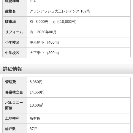
建物構造
ＲＣ
建物名
グランアッシュ大正レジデンス 102号
駐車場
有
3,000円
（から10,000円）
リフォーム
有
2020年06月
小学校区
中泉尾小
（400m）
中学校区
大正東中
（800m）
詳細情報
管理費
6,860円
修繕積立金
14,650円
バルコニー
2
13.60m
面積
土地権利
所有権
総戸数
87戸