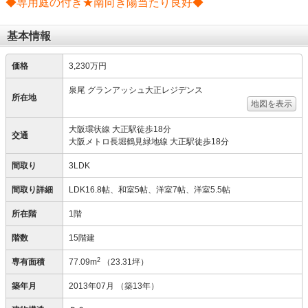
◆専用庭の付き★南向き陽当たり良好◆
基本情報
価格
3,230万円
泉尾 グランアッシュ大正レジデンス
所在地
地図を表示
大阪環状線 大正駅徒歩18分
交通
大阪メトロ長堀鶴見緑地線 大正駅徒歩18分
間取り
3LDK
間取り詳細
LDK16.8帖、和室5帖、洋室7帖、洋室5.5帖
所在階
1階
階数
15階建
2
専有面積
77.09m
（23.31坪）
築年月
2013年07月
（築13年）