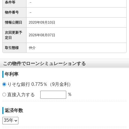
条件等
－
物件番号
－
情報公開日
2020年09月10日
次回更新予
2026年08月07日
定日
取引態様
仲介
この物件でローンシミュレーションする
年利率
りそな銀行 0.775％（9月金利）
％
直接入力する
返済年数