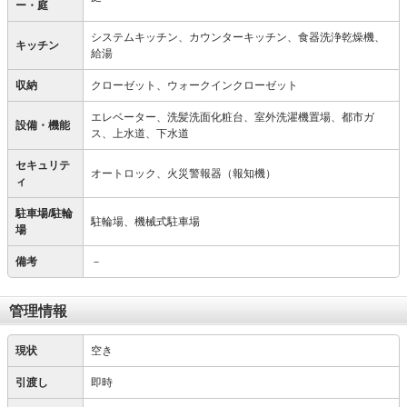
ー・庭
システムキッチン、カウンターキッチン、食器洗浄乾燥機、
キッチン
給湯
収納
クローゼット、ウォークインクローゼット
エレベーター、洗髪洗面化粧台、室外洗濯機置場、都市ガ
設備・機能
ス、上水道、下水道
セキュリテ
オートロック、火災警報器（報知機）
ィ
駐車場/駐輪
駐輪場、機械式駐車場
場
備考
－
管理情報
現状
空き
引渡し
即時