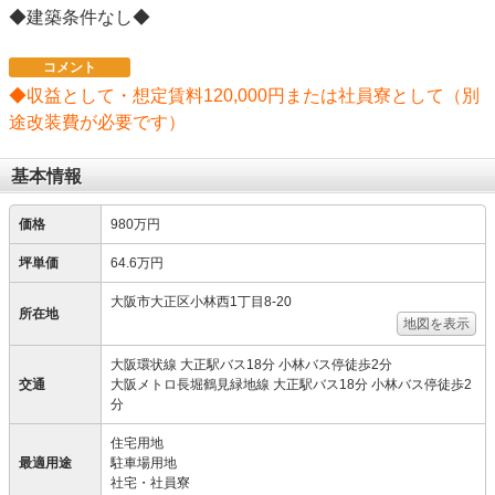
◆建築条件なし◆
コメント
◆収益として・想定賃料120,000円または社員寮として（別
途改装費が必要です）
基本情報
価格
980万円
坪単価
64.6万円
大阪市大正区小林西1丁目8-20
所在地
地図を表示
大阪環状線 大正駅バス18分 小林バス停徒歩2分
交通
大阪メトロ長堀鶴見緑地線 大正駅バス18分 小林バス停徒歩2
分
住宅用地
最適用途
駐車場用地
社宅・社員寮