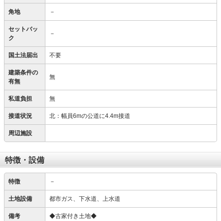
角地
－
セットバッ
－
ク
国土法届出
不要
建築条件の
無
有無
私道負担
無
接道状況
北：幅員6mの公道に4.4m接道
周辺施設
特徴・設備
特徴
－
土地設備
都市ガス、下水道、上水道
備考
◆古家付き土地◆