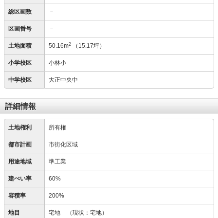
総区画数
－
区画番号
－
2
土地面積
50.16m
（15.17坪）
小学校区
小林小
中学校区
大正中央中
詳細情報
土地権利
所有権
都市計画
市街化区域
用途地域
準工業
建ぺい率
60%
容積率
200%
地目
宅地
（現状：宅地）