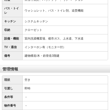
バス・トイ
ウォシュレット、バス・トイレ別、追焚機能
レ
キッチン
システムキッチン
収納
クローゼット
設備・機能
室内洗濯機置場、都市ガス、上水道、下水道
TV・通信
インターホン有（モニター付）
備考
建物構造/木・鉄骨造3階建
管理情報
現状
空き
引渡し
即時
条件等
－
物件番号
－