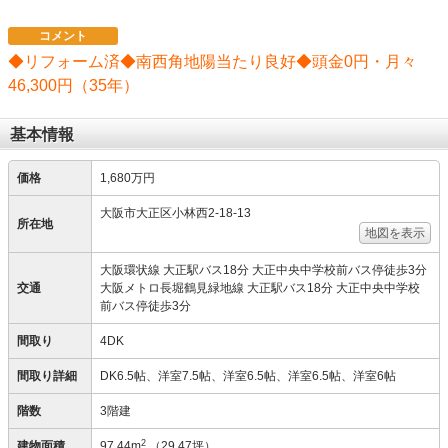
コメント
◆リフォーム済◆南西角地陽当たり良好◆頭金0円・月々
46,300円（35年）
基本情報
価格
1,680万円
大阪市大正区小林西2-18-13
所在地
地図を表示
大阪環状線 大正駅バス18分 大正中央中学校前バス停徒歩3分
交通
大阪メトロ長堀鶴見緑地線 大正駅バス18分 大正中央中学校
前バス停徒歩3分
間取り
4DK
間取り詳細
DK6.5帖、洋室7.5帖、洋室6.5帖、洋室6.5帖、洋室6帖
階数
3階建
2
建物面積
97.44m
（29.47坪）