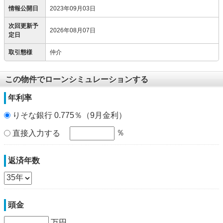
情報公開日
2023年09月03日
次回更新予
2026年08月07日
定日
取引態様
仲介
この物件でローンシミュレーションする
年利率
りそな銀行 0.775％（9月金利）
％
直接入力する
返済年数
頭金
万円