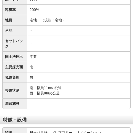
容積率
200%
地目
宅地
（現状：宅地）
角地
－
セットバッ
－
ク
国土法届出
不要
主要採光面
南
私道負担
無
南：幅員11mの公道
接道状況
西：幅員8mの公道
周辺施設
特徴・設備
特徴
日当り良好、バリアフリー、リノベーション