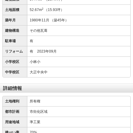
2
土地面積
52.67m
（15.93坪）
築年月
1980年11月
（築45年）
建物構造
その他瓦葺
駐車場
有
リフォーム
有
2023年09月
小学校区
小林小
中学校区
大正中央中
詳細情報
土地権利
所有権
都市計画
市街化区域
用途地域
準工業
建ぺい率
70%